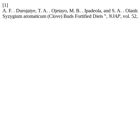
[1]
A. F. . Durojaiye, T. A. . Ojetayo, M. B. . Ipadeola, and S. A. . Ola
Syzygium aromaticum (Clove) Buds Fortified Diets ”,
NJAP
, vol. 52