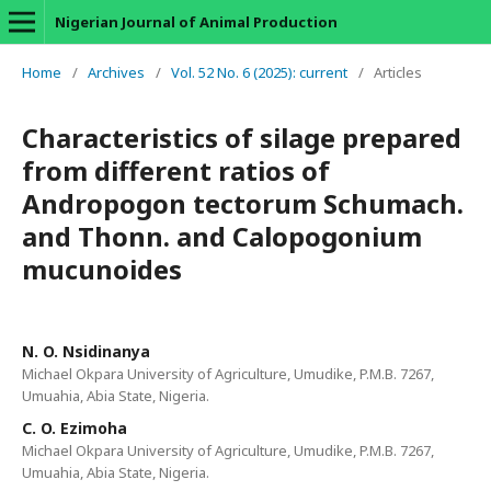
Nigerian Journal of Animal Production
Home
/
Archives
/
Vol. 52 No. 6 (2025): current
/
Articles
Characteristics of silage prepared
from different ratios of
Andropogon tectorum Schumach.
and Thonn. and Calopogonium
mucunoides
N. O. Nsidinanya
Michael Okpara University of Agriculture, Umudike, P.M.B. 7267,
Umuahia, Abia State, Nigeria.
C. O. Ezimoha
Michael Okpara University of Agriculture, Umudike, P.M.B. 7267,
Umuahia, Abia State, Nigeria.