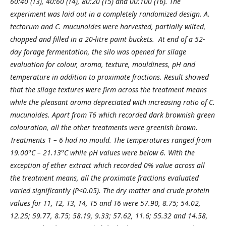
60:40 (T3), 40:60 (T4), 80:20 (T5) and 00:100 (T6). The
experiment was laid out in a completely randomized design. A.
tectorum and C. mucunoides were harvested, partially wilted,
chopped and filled in a 20-litre paint buckets. At end of a 52-
day forage fermentation, the silo was opened for silage
evaluation for colour, aroma, texture, mouldiness, pH and
temperature in addition to proximate fractions. Result showed
that the silage textures were firm across the treatment means
while the pleasant aroma depreciated with increasing ratio of C.
mucunoides. Apart from T6 which recorded dark brownish green
colouration, all the other treatments were greenish brown.
Treatments 1 – 6 had no mould. The temperatures ranged from
19.00°C – 21.13°C while pH values were below 6. With the
exception of ether extract which recorded 0% value across all
the treatment means, all the proximate fractions evaluated
varied significantly (P<0.05). The dry matter and crude protein
values for T1, T2, T3, T4, T5 and T6 were 57.90, 8.75; 54.02,
12.25; 59.77, 8.75; 58.19, 9.33; 57.62, 11.6; 55.32 and 14.58,