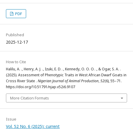
PDF
Published
2025-12-17
How to Cite
Halilu, A. ., Henry, A. J. ., Izuki, E. D. ., Kennedy, O. O. O. ., & Ogar, S. A. .
(2025). Assessment of Phenotypic Traits in West African Dwarf Goats in
Cross River State .
Nigerian Journal of Animal Production
,
52
(6), 55–71.
https://doi.org/10.51791/njap.v52i6.9107
More Citation Formats
Issue
Vol. 52 No. 6 (2025): current